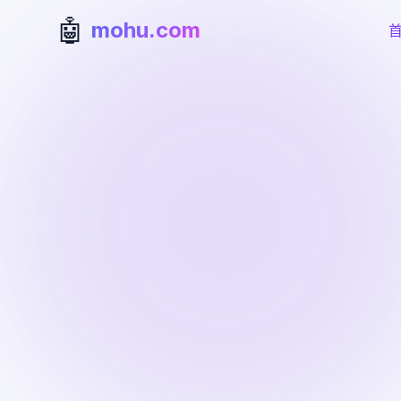
🤖
mohu.com